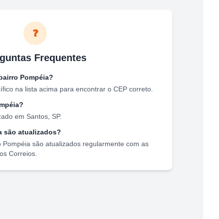
❓
guntas Frequentes
bairro
Pompéia
?
ico na lista acima para encontrar o CEP correto.
mpéia
?
izado em
Santos
,
SP
.
a
são atualizados?
o
Pompéia
são atualizados regularmente com as
os Correios.