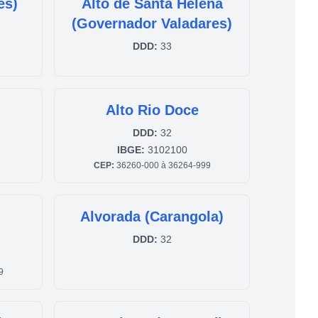
és)
Alto de Santa Helena
(Governador Valadares)
DDD:
33
Alto Rio Doce
DDD:
32
IBGE:
3102100
CEP:
36260-000 à 36264-999
Alvorada (Carangola)
DDD:
32
9