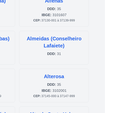
ma)
Alfenas
DDD:
35
IBGE:
3101607
CEP:
37130-001 à 37139-999
bas)
Almeidas (Conselheiro
Lafaiete)
DDD:
31
Alterosa
DDD:
35
IBGE:
3102001
9
CEP:
37145-000 à 37147-999