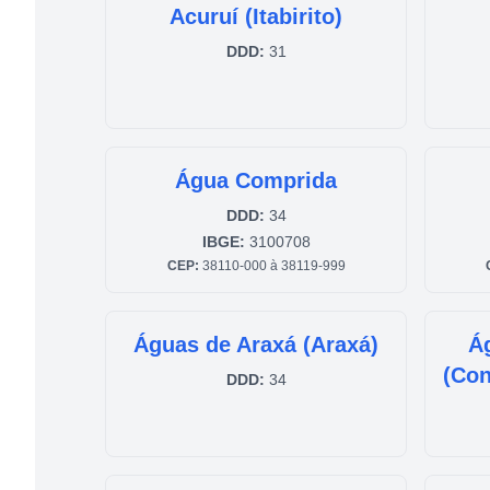
Acuruí (Itabirito)
DDD:
31
Água Comprida
DDD:
34
IBGE:
3100708
CEP:
38110-000 à 38119-999
Águas de Araxá (Araxá)
Á
(Con
DDD:
34