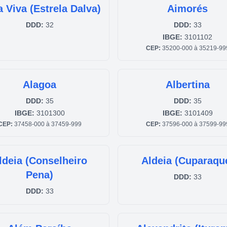
 Viva (Estrela Dalva)
Aimorés
DDD:
32
DDD:
33
IBGE:
3101102
CEP:
35200-000 à 35219-99
Alagoa
Albertina
DDD:
35
DDD:
35
IBGE:
3101300
IBGE:
3101409
CEP:
37458-000 à 37459-999
CEP:
37596-000 à 37599-99
ldeia (Conselheiro
Aldeia (Cuparaqu
Pena)
DDD:
33
DDD:
33