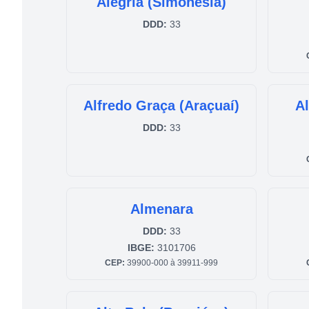
Alegria (Simonésia)
DDD:
33
Alfredo Graça (Araçuaí)
A
DDD:
33
Almenara
DDD:
33
IBGE:
3101706
CEP:
39900-000 à 39911-999