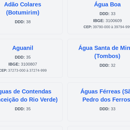
Adão Colares
Água Boa
(Botumirim)
DDD:
33
IBGE:
3100609
DDD:
38
CEP:
39790-000 à 39794-99
Aguanil
Água Santa de Mi
(Tombos)
DDD:
35
IBGE:
3100807
DDD:
32
CEP:
37273-000 à 37274-999
guas de Contendas
Águas Férreas (S
ceição do Rio Verde)
Pedro dos Ferros
DDD:
35
DDD:
33