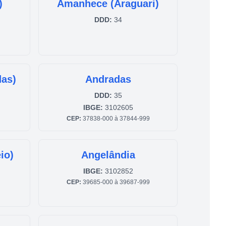
)
Amanhece (Araguari)
DDD:
34
das)
Andradas
DDD:
35
IBGE:
3102605
CEP:
37838-000 à 37844-999
io)
Angelândia
IBGE:
3102852
CEP:
39685-000 à 39687-999