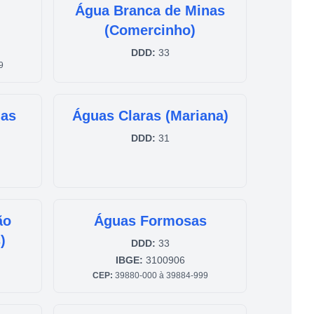
Água Branca de Minas
(Comercinho)
DDD:
33
9
nas
Águas Claras (Mariana)
DDD:
31
ão
Águas Formosas
)
DDD:
33
IBGE:
3100906
CEP:
39880-000 à 39884-999