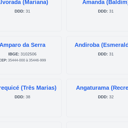
lvorada (Mariana)
Amanda (Baldim
DDD:
31
DDD:
31
Amparo da Serra
Andiroba (Esmeral
IBGE:
3102506
DDD:
31
CEP:
35444-000 à 35446-999
equicé (Três Marias)
Angaturama (Recre
DDD:
38
DDD:
32