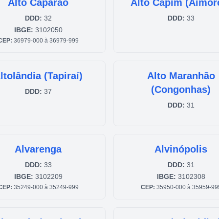
Alto Caparaó
Alto Capim (Aimor
DDD:
32
DDD:
33
IBGE:
3102050
CEP:
36979-000 à 36979-999
ltolândia (Tapiraí)
Alto Maranhão
(Congonhas)
DDD:
37
DDD:
31
Alvarenga
Alvinópolis
DDD:
33
DDD:
31
IBGE:
3102209
IBGE:
3102308
CEP:
35249-000 à 35249-999
CEP:
35950-000 à 35959-99