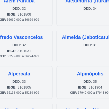
Além Paraíba
Alexandrita (Itura
DDD:
32
DDD:
34
IBGE:
3101508
CEP:
36660-000 à 36669-999
lfredo Vasconcelos
Almeida (Jaboticatu
DDD:
32
DDD:
31
IBGE:
3101631
CEP:
36272-000 à 36274-999
Alpercata
Alpinópolis
DDD:
33
DDD:
35
IBGE:
3101805
IBGE:
3101904
CEP:
35138-000 à 35139-999
CEP:
37940-000 à 37944-99