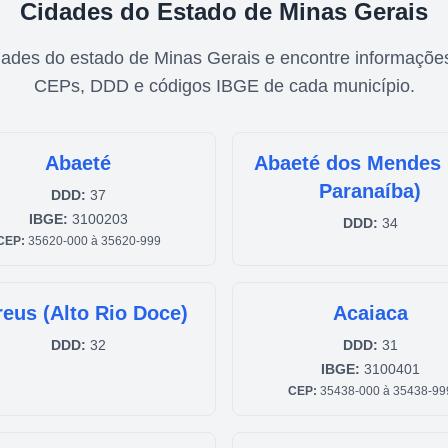
Cidades do Estado de
Minas Gerais
dades do estado de
Minas Gerais
e encontre informaçõe
CEPs, DDD e códigos IBGE de cada município.
Abaeté
Abaeté dos Mendes 
Paranaíba)
DDD:
37
IBGE:
3100203
DDD:
34
CEP:
35620-000 à 35620-999
eus (Alto Rio Doce)
Acaiaca
DDD:
32
DDD:
31
IBGE:
3100401
CEP:
35438-000 à 35438-99