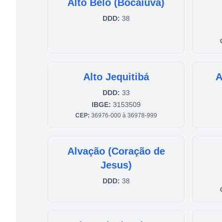
Alto Belo (Bocaiúva)
DDD:
38
Alto Jequitibá
A
DDD:
33
IBGE:
3153509
CEP:
36976-000 à 36978-999
Alvação (Coração de
Jesus)
DDD:
38