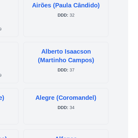
Airões (Paula Cândido)
DDD:
32
9
Alberto Isaacson
(Martinho Campos)
DDD:
37
9
e)
Alegre (Coromandel)
DDD:
34