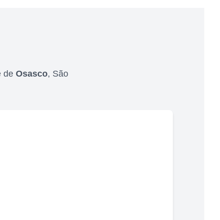
e de
Osasco
,
São