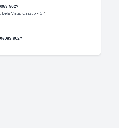
6083-902
?
,
Bela Vista
,
Osasco
-
SP
.
06083-902
?