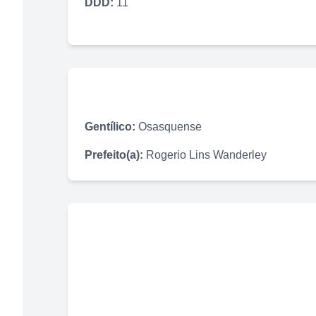
DDD:
11
Gentílico:
Osasquense
Prefeito(a):
Rogerio Lins Wanderley