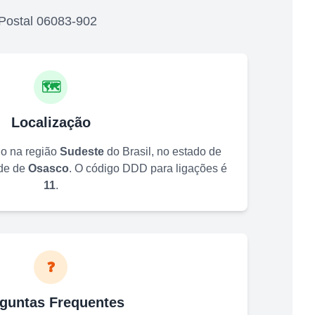
Postal
06083-902
🗺️
Localização
do na região
Sudeste
do Brasil, no estado de
ade de
Osasco
. O código DDD para ligações é
11
.
❓
guntas Frequentes