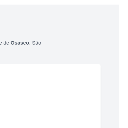
de de
Osasco
,
São