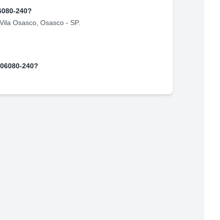
6080-240
?
Vila Osasco
,
Osasco
-
SP
.
06080-240
?