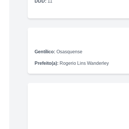
DDD:
11
Gentílico:
Osasquense
Prefeito(a):
Rogerio Lins Wanderley