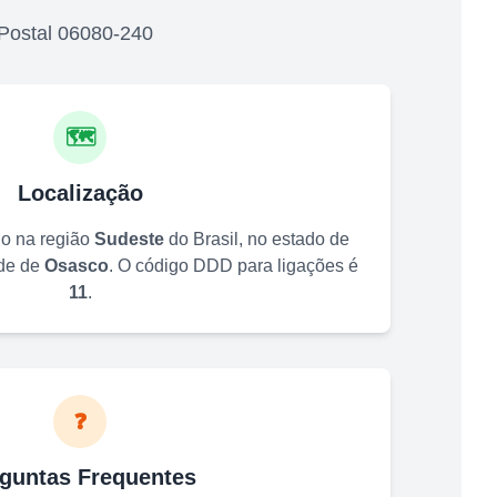
Postal
06080-240
🗺️
Localização
do na região
Sudeste
do Brasil, no estado de
ade de
Osasco
. O código DDD para ligações é
11
.
❓
guntas Frequentes