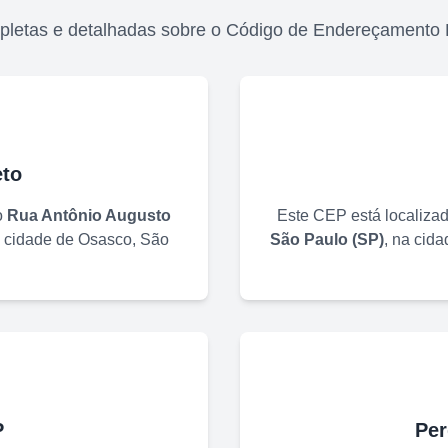
pletas e detalhadas sobre o Código de Endereçamento 
to
o
Rua Antônio Augusto
Este CEP está localiza
a cidade de
Osasco
,
São
São Paulo
(
SP
)
, na cid
P
Per