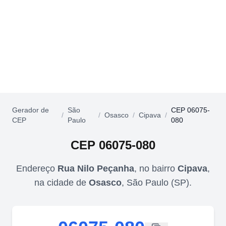
Gerador de
São
CEP 06075-
/
/
Osasco
/
Cipava
/
CEP
Paulo
080
CEP
06075-080
Endereço
Rua Nilo Peçanha
,
no bairro
Cipava
,
na cidade de
Osasco
,
São Paulo
(
SP
).