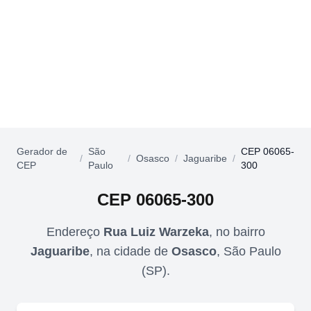
Gerador de
São
CEP 06065-
/
/
Osasco
/
Jaguaribe
/
CEP
Paulo
300
CEP
06065-300
Endereço
Rua Luiz Warzeka
,
no bairro
Jaguaribe
,
na cidade de
Osasco
,
São Paulo
(
SP
).