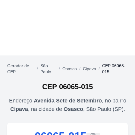
Gerador de
São
CEP 06065-
/
/
Osasco
/
Cipava
/
CEP
Paulo
015
CEP
06065-015
Endereço
Avenida Sete de Setembro
,
no bairro
Cipava
,
na cidade de
Osasco
,
São Paulo
(
SP
).