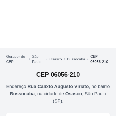
Gerador de
São
CEP
/
/
Osasco
/
Bussocaba
/
CEP
Paulo
06056-210
CEP
06056-210
Endereço
Rua Calixto Augusto Viriato
,
no bairro
Bussocaba
,
na cidade de
Osasco
,
São Paulo
(
SP
).