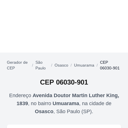
Gerador de
São
CEP
/
/
Osasco
/
Umuarama
/
CEP
Paulo
06030-901
CEP
06030-901
Endereço
Avenida Doutor Martin Luther King,
1839
,
no bairro
Umuarama
,
na cidade de
Osasco
,
São Paulo
(
SP
).