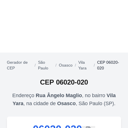
Gerador de
São
Vila
CEP 06020-
/
/
Osasco
/
/
CEP
Paulo
Yara
020
CEP
06020-020
Endereço
Rua Ângelo Maglio
,
no bairro
Vila
Yara
,
na cidade de
Osasco
,
São Paulo
(
SP
).