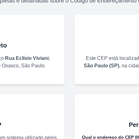
pletas e detalhadas sobre o Código de Endereçamento 
to
ço
Rua Eclísio Viviani
,
Este CEP está localiza
e
Osasco
,
São Paulo
.
São Paulo
(
SP
)
, na cid
P
Per
Qual o endereço do CEP
0
m sistema utilizado pelos