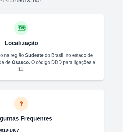
Postal
06018-140
🗺️
Localização
do na região
Sudeste
do Brasil, no estado de
ade de
Osasco
. O código DDD para ligações é
11
.
❓
guntas Frequentes
6018-140
?