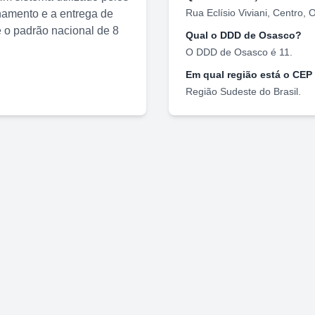
Rua Eclísio Viviani
,
Centro
,
O
nhamento e a entrega de
o padrão nacional de 8
Qual o DDD de
Osasco
?
O DDD de
Osasco
é
11
.
Em qual região está o CEP
Região
Sudeste
do Brasil.