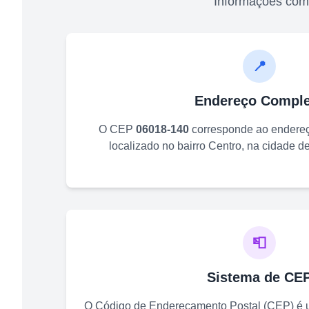
Informações com
📍
Endereço Comple
O CEP
06018-140
corresponde ao endere
localizado no bairro
Centro
, na cidade d
📮
Sistema de CE
O Código de Endereçamento Postal (CEP) é u