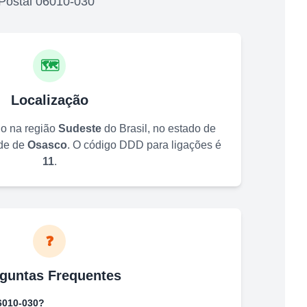
Postal
06010-030
🗺️
Localização
do na região
Sudeste
do Brasil, no estado de
ade de
Osasco
. O código DDD para ligações é
11
.
❓
guntas Frequentes
6010-030
?