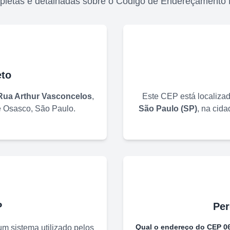
pletas e detalhadas sobre o Código de Endereçamento 
to
Rua Arthur Vasconcelos
,
Este CEP está localiza
e
Osasco
,
São Paulo
.
São Paulo
(
SP
)
, na cid
P
Per
Qual o endereço do CEP
0
m sistema utilizado pelos