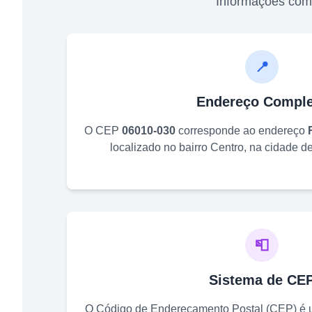
Informações com
📍
Endereço Comple
O CEP
06010-030
corresponde ao endereço
localizado no bairro
Centro
, na cidade d
📮
Sistema de CE
O Código de Endereçamento Postal (CEP) é u