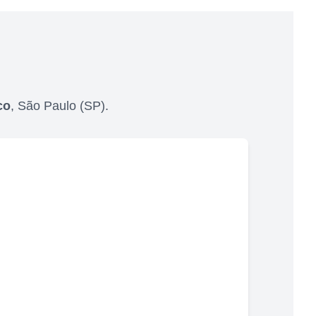
co
,
São Paulo
(
SP
).