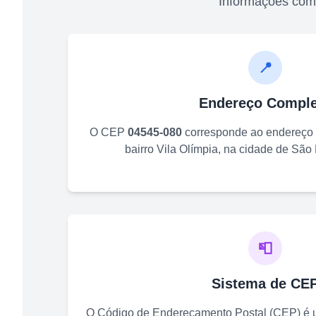
Informações com
📍
Endereço Comple
O CEP
04545-080
corresponde ao endereço
bairro
Vila Olímpia
, na cidade de
São 
📮
Sistema de CE
O Código de Endereçamento Postal (CEP) é u