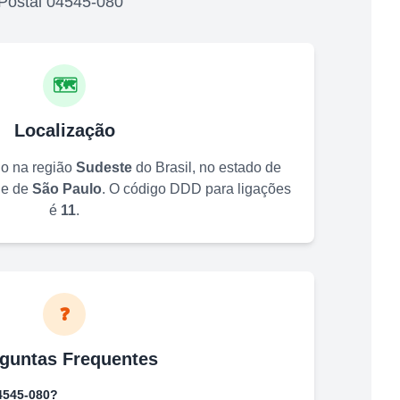
Postal
04545-080
🗺️
Localização
do na região
Sudeste
do Brasil, no estado de
de de
São Paulo
. O código DDD para ligações
é
11
.
❓
guntas Frequentes
4545-080
?