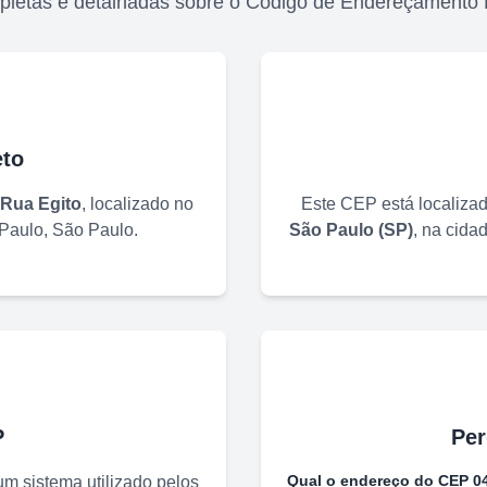
pletas e detalhadas sobre o Código de Endereçamento 
to
Rua Egito
, localizado no
Este CEP está localiza
Paulo
,
São Paulo
.
São Paulo
(
SP
)
, na cida
P
Per
Qual o endereço do CEP
0
m sistema utilizado pelos