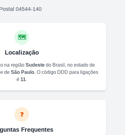
Postal
04544-140
🗺️
Localização
do na região
Sudeste
do Brasil, no estado de
de de
São Paulo
. O código DDD para ligações
é
11
.
❓
guntas Frequentes