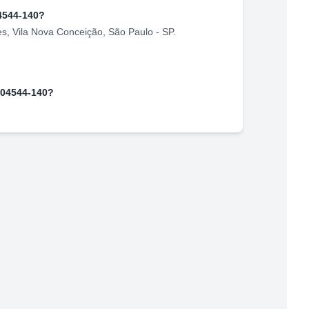
4544-140
?
es
,
Vila Nova Conceição
,
São Paulo
-
SP
.
04544-140
?