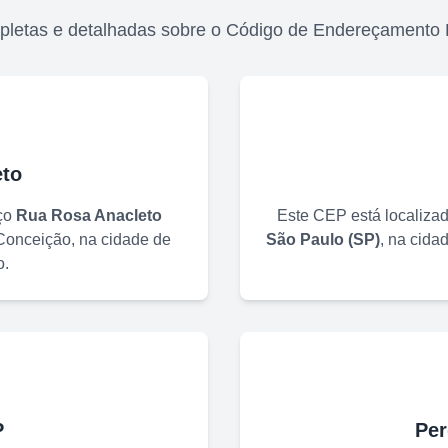
pletas e detalhadas sobre o Código de Endereçamento 
to
ço
Rua Rosa Anacleto
Este CEP está localiza
Conceição
, na cidade de
São Paulo
(
SP
)
, na cida
o
.
P
Per