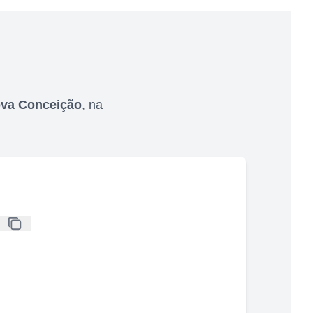
ova Conceição
,
na