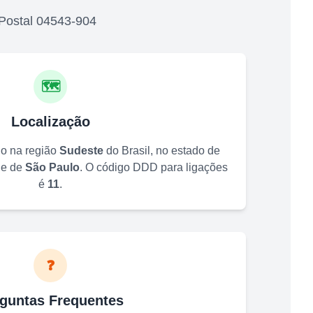
Postal
04543-904
🗺️
Localização
do na região
Sudeste
do Brasil, no estado de
de de
São Paulo
. O código DDD para ligações
é
11
.
❓
guntas Frequentes