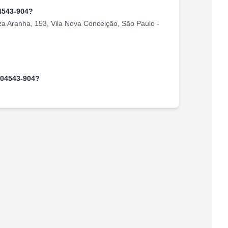
4543-904
?
a Aranha, 153
,
Vila Nova Conceição
,
São Paulo
-
04543-904
?