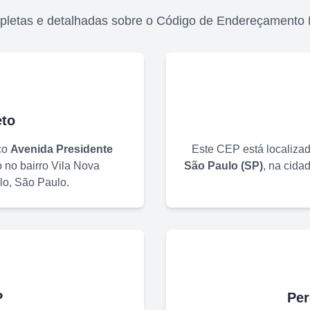
pletas e detalhadas sobre o Código de Endereçamento 
to
ço
Avenida Presidente
Este CEP está localiza
o no bairro
Vila Nova
São Paulo
(
SP
)
, na cida
lo
,
São Paulo
.
P
Per