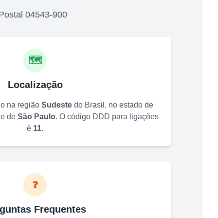
Postal
04543-900
🗺️
Localização
do na região
Sudeste
do Brasil, no estado de
de de
São Paulo
. O código DDD para ligações
é
11
.
❓
guntas Frequentes