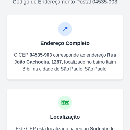
Código de Endereçamento Postal
04535-903
📍
Endereço Completo
O CEP
04535-903
corresponde ao endereço
Rua
João Cachoeira, 1287
, localizado no bairro
Itaim
Bibi
, na cidade de
São Paulo
,
São Paulo
.
🗺️
Localização
Este CEP está localizado na região
Sudeste
do