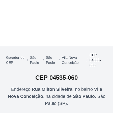
CEP
Gerador de
São
São
Vila Nova
/
/
/
/
04535-
CEP
Paulo
Paulo
Conceição
060
CEP
04535-060
Endereço
Rua Milton Silveira
,
no bairro
Vila
Nova Conceição
,
na cidade de
São Paulo
,
São
Paulo
(
SP
).