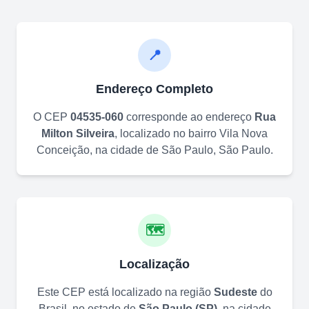
📍
Endereço Completo
O CEP
04535-060
corresponde ao endereço
Rua
Milton Silveira
, localizado no bairro
Vila Nova
Conceição
, na cidade de
São Paulo
,
São Paulo
.
🗺️
Localização
Este CEP está localizado na região
Sudeste
do
Brasil, no estado de
São Paulo
(
SP
)
, na cidade