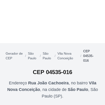
CEP
Gerador de
São
São
Vila Nova
/
/
/
/
04535-
CEP
Paulo
Paulo
Conceição
016
CEP
04535-016
Endereço
Rua João Cachoeira
,
no bairro
Vila
Nova Conceição
,
na cidade de
São Paulo
,
São
Paulo
(
SP
).