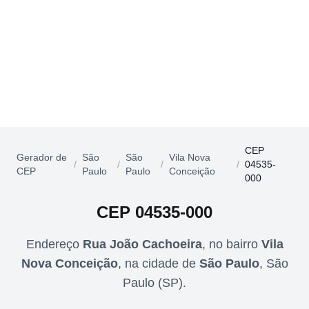
CEP
Gerador de
São
São
Vila Nova
/
/
/
/
04535-
CEP
Paulo
Paulo
Conceição
000
CEP
04535-000
Endereço
Rua João Cachoeira
,
no bairro
Vila
Nova Conceição
,
na cidade de
São Paulo
,
São
Paulo
(
SP
).