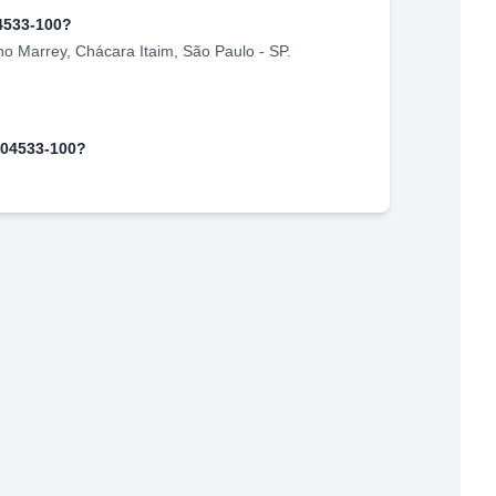
4533-100
?
no Marrey
,
Chácara Itaim
,
São Paulo
-
SP
.
04533-100
?