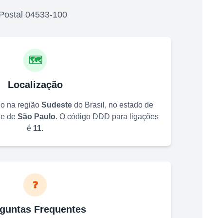
Postal
04533-100
🗺️
Localização
do na região
Sudeste
do Brasil, no estado de
de de
São Paulo
. O código DDD para ligações
é
11
.
❓
guntas Frequentes