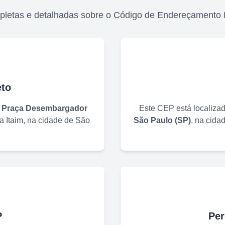
pletas e detalhadas sobre o Código de Endereçamento 
to
o
Praça Desembargador
Este CEP está localiza
 Itaim
, na cidade de
São
São Paulo
(
SP
)
, na cida
P
Per