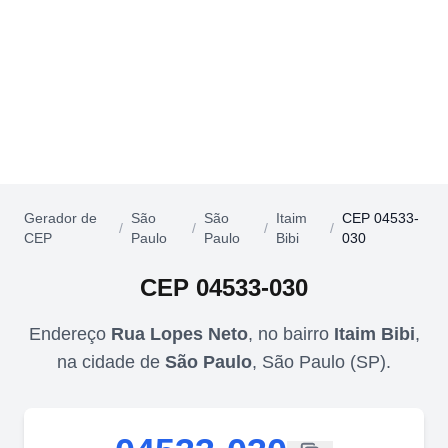
Gerador de
São
São
Itaim
CEP 04533-
/
/
/
/
CEP
Paulo
Paulo
Bibi
030
CEP
04533-030
Endereço
Rua Lopes Neto
,
no bairro
Itaim Bibi
,
na cidade de
São Paulo
,
São Paulo
(
SP
).