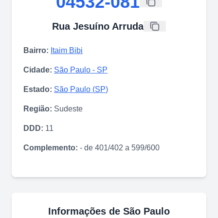
04532-081
Rua Jesuíno Arruda
Bairro:
Itaim Bibi
Cidade:
São Paulo
-
SP
Estado:
São Paulo
(
SP
)
Região:
Sudeste
DDD:
11
Complemento:
- de 401/402 a 599/600
Informações de
São Paulo