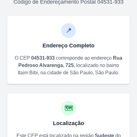
Código de Endereçamento Postal
04531-933
📍
Endereço Completo
O CEP
04531-933
corresponde ao endereço
Rua
Pedroso Alvarenga, 725
, localizado no bairro
Itaim Bibi
, na cidade de
São Paulo
,
São Paulo
.
🗺️
Localização
Este CEP está localizado na região
Sudeste
do