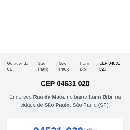
Gerador de
São
São
Itaim
CEP 04531-
/
/
/
/
CEP
Paulo
Paulo
Bibi
020
CEP
04531-020
Endereço
Rua da Mata
,
no bairro
Itaim Bibi
,
na
cidade de
São Paulo
,
São Paulo
(
SP
).