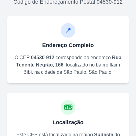
Código de Endereçamento Postal
04530-912
📍
Endereço Completo
O CEP
04530-912
corresponde ao endereço
Rua
Tenente Negrão, 166
, localizado no bairro
Itaim
Bibi
, na cidade de
São Paulo
,
São Paulo
.
🗺️
Localização
Este CEP está localizado na região
Sudeste
do