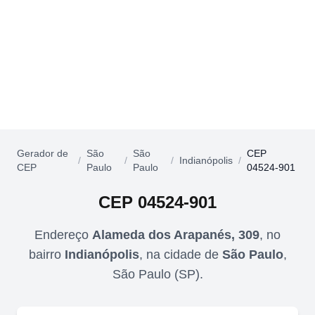
Gerador de
São
São
CEP
/
/
/
Indianópolis
/
CEP
Paulo
Paulo
04524-901
CEP
04524-901
Endereço
Alameda dos Arapanés, 309
,
no
bairro
Indianópolis
,
na cidade de
São Paulo
,
São Paulo
(
SP
).