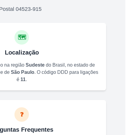
Postal
04523-915
🗺️
Localização
do na região
Sudeste
do Brasil, no estado de
de de
São Paulo
. O código DDD para ligações
é
11
.
❓
guntas Frequentes