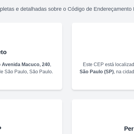
pletas e detalhadas sobre o Código de Endereçamento 
to
o
Avenida Macuco, 240
,
Este CEP está localiza
de
São Paulo
,
São Paulo
.
São Paulo
(
SP
)
, na cida
P
Per