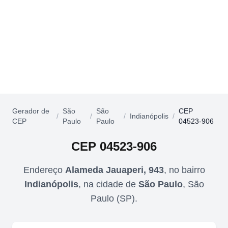
Gerador de
São
São
CEP
/
/
/
Indianópolis
/
CEP
Paulo
Paulo
04523-906
CEP
04523-906
Endereço
Alameda Jauaperi, 943
,
no bairro
Indianópolis
,
na cidade de
São Paulo
,
São
Paulo
(
SP
).