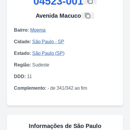
04523-001
Avenida Macuco
Bairro:
Moema
Cidade:
São Paulo
-
SP
Estado:
São Paulo
(
SP
)
Região:
Sudeste
DDD:
11
Complemento:
- de 341/342 ao fim
Informações de
São Paulo