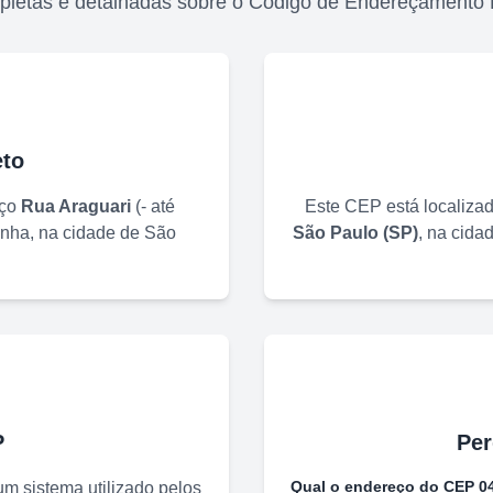
pletas e detalhadas sobre o Código de Endereçamento 
to
eço
Rua Araguari
(
- até
Este CEP está localiza
inha
, na cidade de
São
São Paulo
(
SP
)
, na cida
P
Per
Qual o endereço do CEP
0
m sistema utilizado pelos