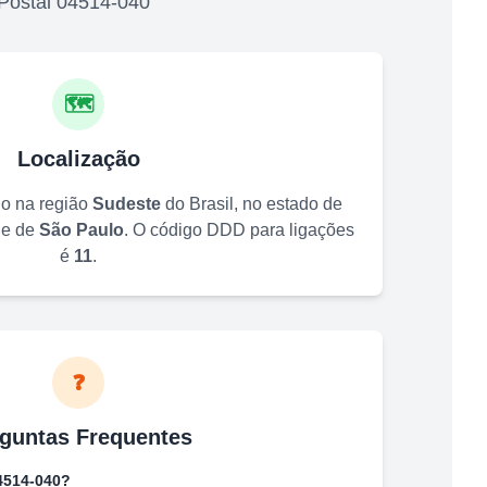
Postal
04514-040
🗺️
Localização
do na região
Sudeste
do Brasil, no estado de
de de
São Paulo
. O código DDD para ligações
é
11
.
❓
guntas Frequentes
4514-040
?