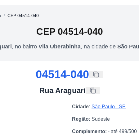
a
/
CEP 04514-040
CEP
04514-040
guari
,
no bairro
Vila Uberabinha
,
na cidade de
São Pau
04514-040
Rua Araguari
Cidade:
São Paulo
-
SP
Região:
Sudeste
Complemento:
- até 499/500