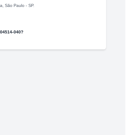
ha
,
São Paulo
-
SP
.
04514-040
?