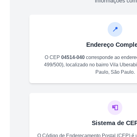
Informações com
📍
Endereço Comple
O CEP
04514-040
corresponde ao ender
499/500
)
, localizado no bairro
Vila Uberab
Paulo
,
São Paulo
.
📮
Sistema de CE
O Código de Endereçamento Postal (CEP) é u