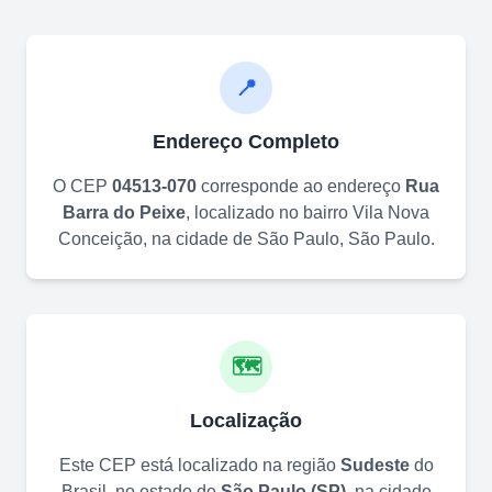
📍
Endereço Completo
O CEP
04513-070
corresponde ao endereço
Rua
Barra do Peixe
, localizado no bairro
Vila Nova
Conceição
, na cidade de
São Paulo
,
São Paulo
.
🗺️
Localização
Este CEP está localizado na região
Sudeste
do
Brasil, no estado de
São Paulo
(
SP
)
, na cidade