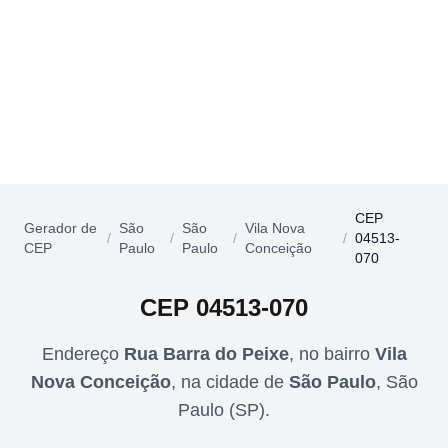
CEP
Gerador de
São
São
Vila Nova
/
/
/
/
04513-
CEP
Paulo
Paulo
Conceição
070
CEP
04513-070
Endereço
Rua Barra do Peixe
,
no bairro
Vila
Nova Conceição
,
na cidade de
São Paulo
,
São
Paulo
(
SP
).