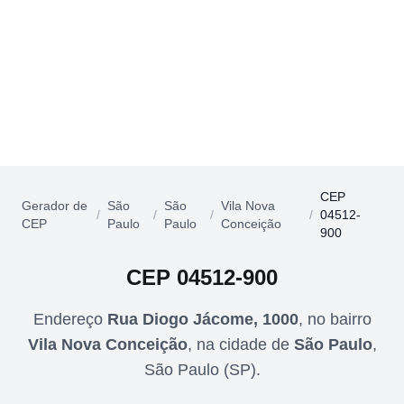
CEP
Gerador de
São
São
Vila Nova
/
/
/
/
04512-
CEP
Paulo
Paulo
Conceição
900
CEP
04512-900
Endereço
Rua Diogo Jácome, 1000
,
no bairro
Vila Nova Conceição
,
na cidade de
São Paulo
,
São Paulo
(
SP
).