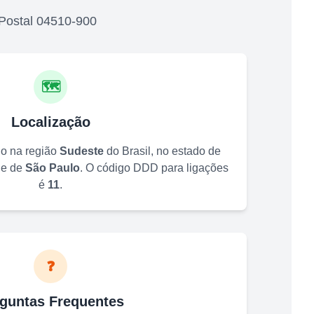
Postal
04510-900
🗺️
Localização
do na região
Sudeste
do Brasil, no estado de
de de
São Paulo
. O código DDD para ligações
é
11
.
❓
guntas Frequentes