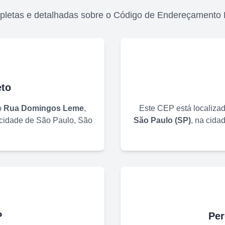
pletas e detalhadas sobre o Código de Endereçamento 
to
o
Rua Domingos Leme
,
Este CEP está localiza
 cidade de
São Paulo
,
São
São Paulo
(
SP
)
, na cida
P
Per