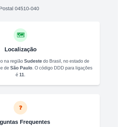
Postal
04510-040
🗺️
Localização
do na região
Sudeste
do Brasil, no estado de
de de
São Paulo
. O código DDD para ligações
é
11
.
❓
guntas Frequentes