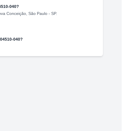
4510-040
?
ova Conceição
,
São Paulo
-
SP
.
04510-040
?