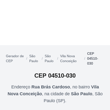
CEP
Gerador de
São
São
Vila Nova
/
/
/
/
04510-
CEP
Paulo
Paulo
Conceição
030
CEP
04510-030
Endereço
Rua Brás Cardoso
,
no bairro
Vila
Nova Conceição
,
na cidade de
São Paulo
,
São
Paulo
(
SP
).