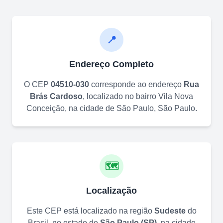
📍
Endereço Completo
O CEP
04510-030
corresponde ao endereço
Rua
Brás Cardoso
, localizado no bairro
Vila Nova
Conceição
, na cidade de
São Paulo
,
São Paulo
.
🗺️
Localização
Este CEP está localizado na região
Sudeste
do
Brasil, no estado de
São Paulo
(
SP
)
, na cidade