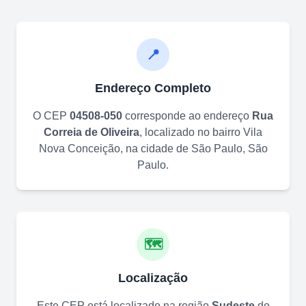
📍
Endereço Completo
O CEP
04508-050
corresponde ao endereço
Rua
Correia de Oliveira
, localizado no bairro
Vila
Nova Conceição
, na cidade de
São Paulo
,
São
Paulo
.
🗺️
Localização
Este CEP está localizado na região
Sudeste
do