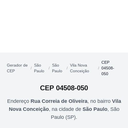
CEP
Gerador de
São
São
Vila Nova
/
/
/
/
04508-
CEP
Paulo
Paulo
Conceição
050
CEP
04508-050
Endereço
Rua Correia de Oliveira
,
no bairro
Vila
Nova Conceição
,
na cidade de
São Paulo
,
São
Paulo
(
SP
).