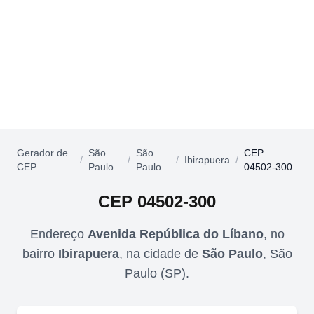
Gerador de
São
São
CEP
/
/
/
Ibirapuera
/
CEP
Paulo
Paulo
04502-300
CEP
04502-300
Endereço
Avenida República do Líbano
,
no
bairro
Ibirapuera
,
na cidade de
São Paulo
,
São
Paulo
(
SP
).