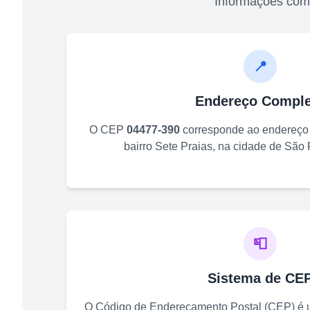
Informações com
📍
Endereço Comple
O CEP
04477-390
corresponde ao endereç
bairro
Sete Praias
, na cidade de
São 
📮
Sistema de CE
O Código de Endereçamento Postal (CEP) é u