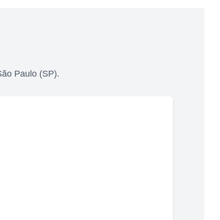
São Paulo
(
SP
).