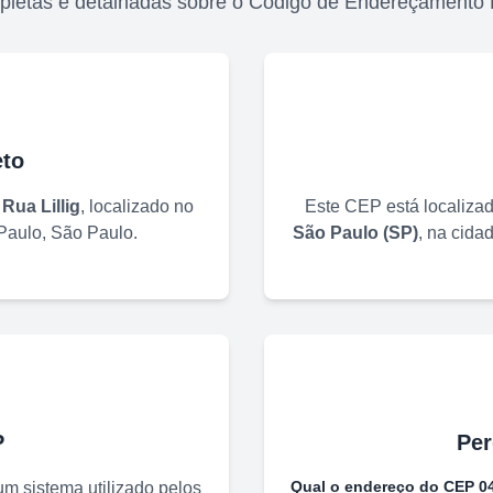
pletas e detalhadas sobre o Código de Endereçamento 
to
o
Rua Lillig
, localizado no
Este CEP está localiza
Paulo
,
São Paulo
.
São Paulo
(
SP
)
, na cida
P
Per
Qual o endereço do CEP
0
m sistema utilizado pelos