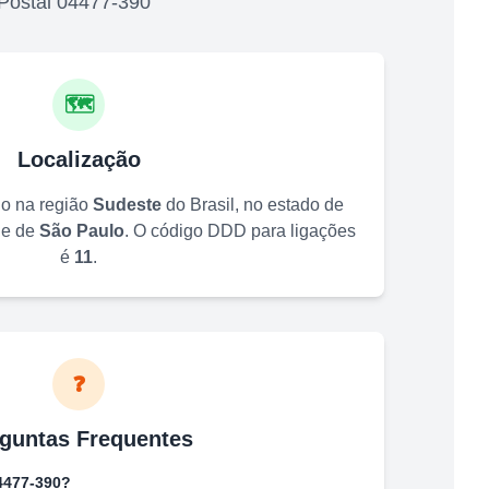
Postal
04477-390
🗺️
Localização
do na região
Sudeste
do Brasil, no estado de
de de
São Paulo
. O código DDD para ligações
é
11
.
❓
guntas Frequentes
4477-390
?