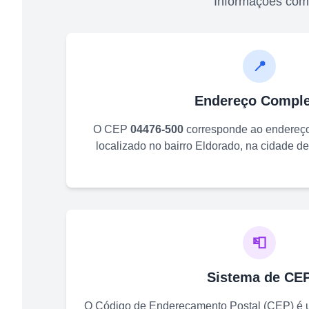
Informações com
📍
Endereço Comple
O CEP
04476-500
corresponde ao endereç
localizado no bairro
Eldorado
, na cidade d
📮
Sistema de CE
O Código de Endereçamento Postal (CEP) é u