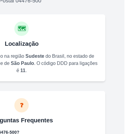
Postal
04476-500
🗺️
Localização
do na região
Sudeste
do Brasil, no estado de
de de
São Paulo
. O código DDD para ligações
é
11
.
❓
guntas Frequentes
4476-500
?