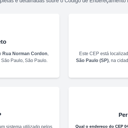
pletas e detalhadas sobre o Código de Endereçamento 
to
o
Rua Norman Cordon
,
Este CEP está localiza
e
São Paulo
,
São Paulo
.
São Paulo
(
SP
)
, na cida
P
Per
Qual o endereço do CEP
0
m sistema utilizado pelos