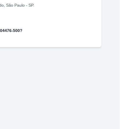
do
,
São Paulo
-
SP
.
04476-500
?