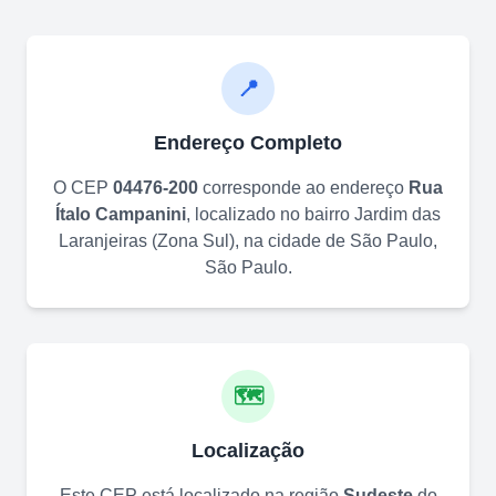
📍
Endereço Completo
O CEP
04476-200
corresponde ao endereço
Rua
Ítalo Campanini
, localizado no bairro
Jardim das
Laranjeiras (Zona Sul)
, na cidade de
São Paulo
,
São Paulo
.
🗺️
Localização
Este CEP está localizado na região
Sudeste
do