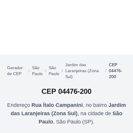
Jardim das
CEP
Gerador
São
São
/
/
/
Laranjeiras (Zona
/
04476-
de CEP
Paulo
Paulo
Sul)
200
CEP
04476-200
Endereço
Rua Ítalo Campanini
,
no bairro
Jardim
das Laranjeiras (Zona Sul)
,
na cidade de
São
Paulo
,
São Paulo
(
SP
).