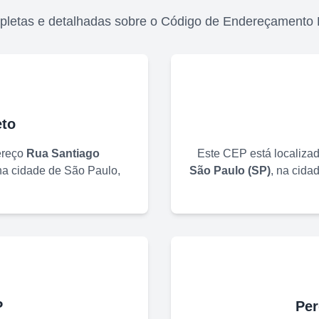
pletas e detalhadas sobre o Código de Endereçamento 
to
ereço
Rua Santiago
Este CEP está localiza
 na cidade de
São Paulo
,
São Paulo
(
SP
)
, na cida
P
Per