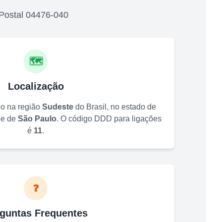
Postal
04476-040
🗺️
Localização
do na região
Sudeste
do Brasil, no estado de
de de
São Paulo
. O código DDD para ligações
é
11
.
❓
guntas Frequentes