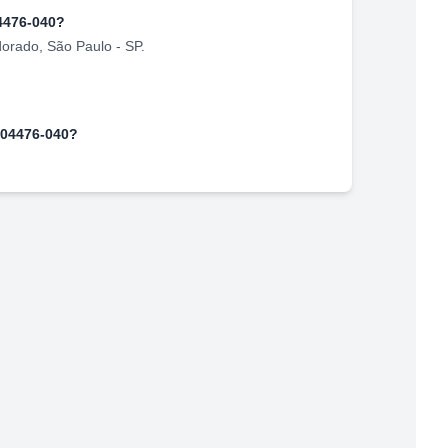
4476-040
?
dorado
,
São Paulo
-
SP
.
04476-040
?