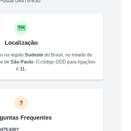
Postal
04475-630
🗺️
Localização
do na região
Sudeste
do Brasil, no estado de
de de
São Paulo
. O código DDD para ligações
é
11
.
❓
guntas Frequentes
4475-630
?