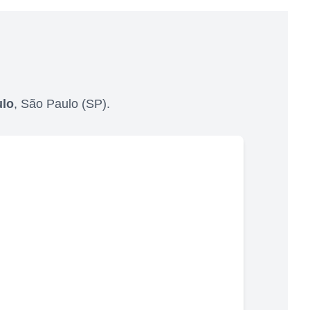
ulo
,
São Paulo
(
SP
).