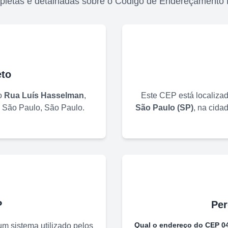
pletas e detalhadas sobre o Código de Endereçamento 
to
o
Rua Luís Hasselman
,
Este CEP está localiza
e
São Paulo
,
São Paulo
.
São Paulo
(
SP
)
, na cida
P
Per
Qual o endereço do CEP
0
m sistema utilizado pelos