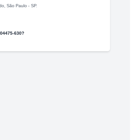
do
,
São Paulo
-
SP
.
04475-630
?