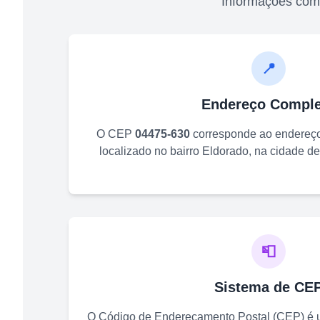
Informações com
📍
Endereço Comple
O CEP
04475-630
corresponde ao endereç
localizado no bairro
Eldorado
, na cidade d
📮
Sistema de CE
O Código de Endereçamento Postal (CEP) é u