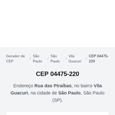
Gerador de
São
São
Vila
CEP 04475-
/
/
/
/
CEP
Paulo
Paulo
Guacuri
220
CEP
04475-220
Endereço
Rua das Piraíbas
,
no bairro
Vila
Guacuri
,
na cidade de
São Paulo
,
São Paulo
(
SP
).