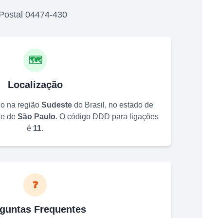
Postal
04474-430
🗺️
Localização
do na região
Sudeste
do Brasil, no estado de
de de
São Paulo
. O código DDD para ligações
é
11
.
❓
guntas Frequentes