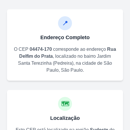
📍
Endereço Completo
O CEP
04474-170
corresponde ao endereço
Rua
Delfim do Prata
, localizado no bairro
Jardim
Santa Terezinha (Pedreira)
, na cidade de
São
Paulo
,
São Paulo
.
🗺️
Localização
Este CEP está localizado na região
Sudeste
do