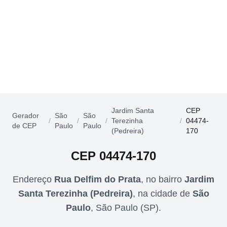
Jardim Santa
CEP
Gerador
São
São
/
/
/
Terezinha
/
04474-
de CEP
Paulo
Paulo
(Pedreira)
170
CEP
04474-170
Endereço
Rua Delfim do Prata
,
no bairro
Jardim
Santa Terezinha (Pedreira)
,
na cidade de
São
Paulo
,
São Paulo
(
SP
).