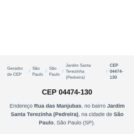
Jardim Santa
CEP
Gerador
São
São
/
/
/
Terezinha
/
04474-
de CEP
Paulo
Paulo
(Pedreira)
130
CEP
04474-130
Endereço
Rua das Manjubas
,
no bairro
Jardim
Santa Terezinha (Pedreira)
,
na cidade de
São
Paulo
,
São Paulo
(
SP
).