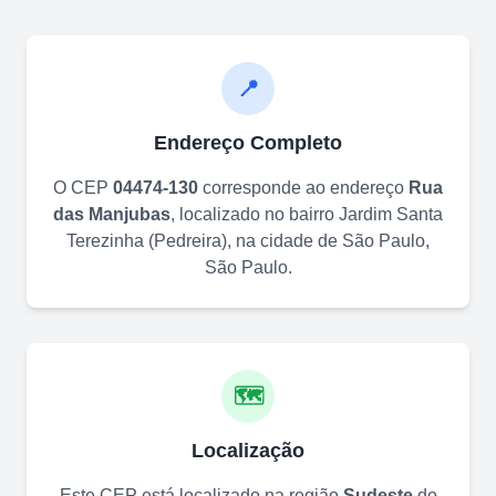
📍
Endereço Completo
O CEP
04474-130
corresponde ao endereço
Rua
das Manjubas
, localizado no bairro
Jardim Santa
Terezinha (Pedreira)
, na cidade de
São Paulo
,
São Paulo
.
🗺️
Localização
Este CEP está localizado na região
Sudeste
do