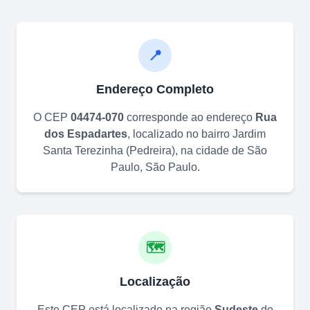
📍
Endereço Completo
O CEP
04474-070
corresponde ao endereço
Rua
dos Espadartes
, localizado no bairro
Jardim
Santa Terezinha (Pedreira)
, na cidade de
São
Paulo
,
São Paulo
.
🗺️
Localização
Este CEP está localizado na região
Sudeste
do