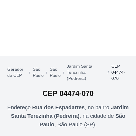
Jardim Santa
CEP
Gerador
São
São
/
/
/
Terezinha
/
04474-
de CEP
Paulo
Paulo
(Pedreira)
070
CEP
04474-070
Endereço
Rua dos Espadartes
,
no bairro
Jardim
Santa Terezinha (Pedreira)
,
na cidade de
São
Paulo
,
São Paulo
(
SP
).