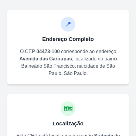
📍
Endereço Completo
O CEP
04473-100
corresponde ao endereço
Avenida das Garoupas
, localizado no bairro
Balneário São Francisco
, na cidade de
São
Paulo
,
São Paulo
.
🗺️
Localização
Este CEP está localizado na região
Sudeste
do