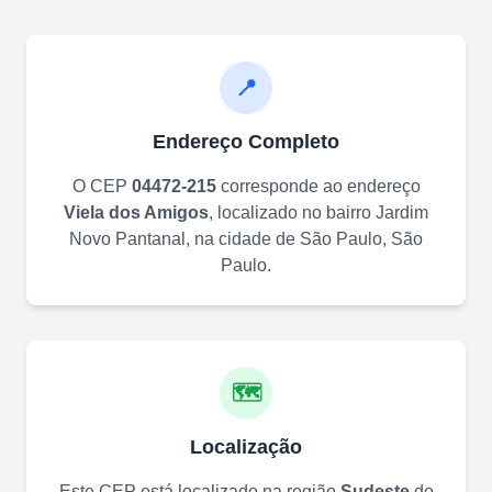
📍
Endereço Completo
O CEP
04472-215
corresponde ao endereço
Viela dos Amigos
, localizado no bairro
Jardim
Novo Pantanal
, na cidade de
São Paulo
,
São
Paulo
.
🗺️
Localização
Este CEP está localizado na região
Sudeste
do